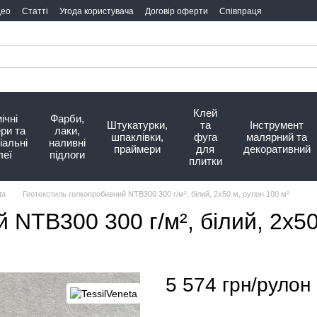
део
Статті
Угода користувача
Договір оферти
Співпраця
Клей
ічні
Фарби,
Штукатурки,
та
Інструмент
ри та
лаки,
шпаклівки,
фуга
малярний та
іальні
наливні
праймери
для
декоративний
леї
підлоги
плитки
ta
Геотекстиль голкопробивний NTB300 300 г/м², білий, 2х50 м, рулон 100 м²
 NTB300 300 г/м², білий, 2х50
5 574 грн/рулон