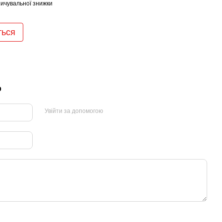
ичувальної знижки
ться
р
Увійти за допомогою