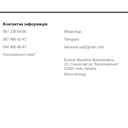
Контактна інформація
067 238-09-88
WhatsApp
067 486-42-41
Telegram
044 466-46-47
teknosel.ua@gmail.com
Передзвонити вам?
Вулиця Михайла Максимовича,
10, станція метро "Васильківська",
02000, Київ, Україна
Мапа проїзду