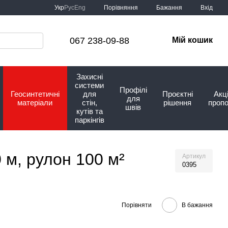
Порівняння
Укр
Рус
Eng
Бажання
Вхід
067 238-09-88
Мій кошик
Захисні
системи
Профілі
Геосинтетичні
для
Проєктні
Акці
для
матеріали
стін,
рішення
пропо
швів
кутів та
паркінгів
 м, рулон 100 м²
Артикул
0395
Порівняти
В бажання