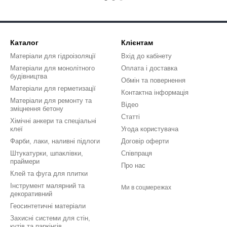
Каталог
Клієнтам
Матеріали для гідроізоляції
Вхід до кабінету
Матеріали для монолітного
Оплата і доставка
будівництва
Обмін та повернення
Матеріали для герметизації
Контактна інформація
Матеріали для ремонту та
Відео
зміцнення бетону
Статті
Хімічні анкери та спеціальні
клеї
Угода користувача
Фарби, лаки, наливні підлоги
Договір оферти
Штукатурки, шпаклівки,
Співпраця
праймери
Про нас
Клей та фуга для плитки
Інструмент малярний та
Ми в соцмережах
декоративний
Геосинтетичні матеріали
Захисні системи для стін,
кутів та паркінгів