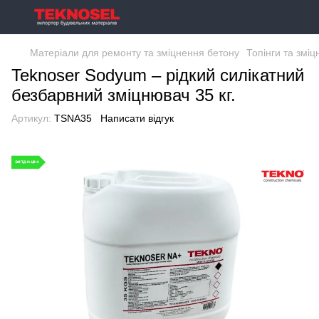
Матеріали для ремонту та зміцнення бетону
Топінги та зміц
Teknoser Sodyum – рідкий силікатний
безбарвний зміцнювач 35 кг.
Артикул:
TSNA35
Написати відгук