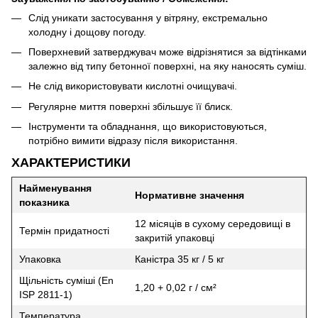
Слід уникати застосування у вітряну, екстремально
холодну і дощову погоду.
Поверхневий затверджувач може відрізнятися за відтінками
залежно від типу бетонної поверхні, на яку наносять суміш.
Не слід використовувати кислотні очищувачі.
Регулярне миття поверхні збільшує її блиск.
Інструменти та обладнання, що використовуються,
потрібно вимити відразу після використання.
ХАРАКТЕРИСТИКИ
Найменування
Нормативне значення
показника
12 місяців в сухому середовищі в
Термін придатності
закритій упаковці
Упаковка
Каністра 35 кг / 5 кг
Щільність суміші (En
1,20 + 0,02 г / см²
ISP 2811-1)
Температура