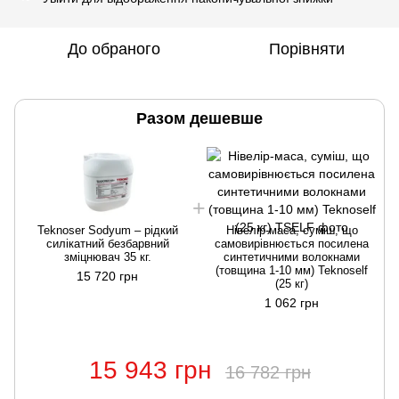
До обраного
Порівняти
Разом дешевше
Teknoser Sodyum – рідкий
Нівелір-маса, суміш, що
силікатний безбарвний
самовирівнюється посилена
зміцнювач 35 кг.
синтетичними волокнами
(товщина 1-10 мм) Teknoself
15 720 грн
(25 кг)
1 062 грн
15 943 грн
16 782 грн