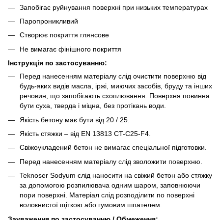
Запобігає руйнування поверхні при низьких температурах
Паропроникливий
Створює покриття глянсове
Не вимагає фінішного покриття
Інструкція по застосуванню:
Перед нанесенням матеріалу слід очистити поверхню від
будь-яких видів масла, іржі, миючих засобів, бруду та інших
речовин, що запобігають схоплювання. Поверхня повинна
бути суха, тверда і міцна, без протікань води.
Якість бетону має бути від 20 / 25.
Якість стяжки – від EN 13813 CT-C25-F4.
Свіжоукладений бетон не вимагає спеціальної підготовки.
Перед нанесенням матеріалу слід зволожити поверхню.
Teknoser Sodyum слід наносити на свіжий бетон або стяжку
за допомогою розпилювача одним шаром, заповнюючи
пори поверхні. Матеріал слід розподілити по поверхні
волокнистої щіткою або гумовим шпателем.
Зауваження по застосуванню / Обмеження: