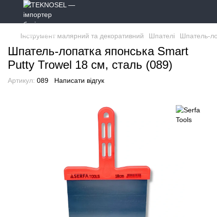
Інструмент малярний та декоративний
Шпателі
Шпатель-лоп
Шпатель-лопатка японська Smart
Putty Trowel 18 см, сталь (089)
Артикул:
089
Написати відгук