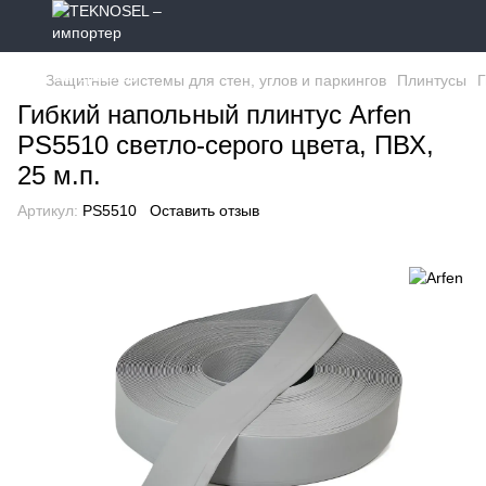
Защитные системы для стен, углов и паркингов
Плинтусы
Г
Гибкий напольный плинтус Arfen
PS5510 светло-серого цвета, ПВХ,
25 м.п.
Артикул:
PS5510
Оставить отзыв