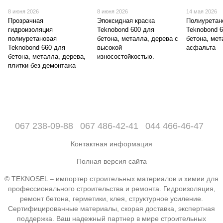
8 июня 2026
8 июня 2026
14 мая 2026
Прозрачная
Эпоксидная краска
Полиуретан
гидроизоляция
Teknobond 600 для
Teknobond 
полиуретановая
бетона, металла, дерева с
бетона, мет
Teknobond 660 для
высокой
асфальта
бетона, металла, дерева,
износостойкостью.
плитки без демонтажа
067 238-09-88
067 486-42-41
044 466-46-47
Контактная информация
Полная версия сайта
© TEKNOSEL – импортер строительных материалов и химии для
профессионального строительства и ремонта. Гидроизоляция,
ремонт бетона, герметики, клея, структурное усиление.
Сертифицированные материалы, скорая доставка, экспертная
поддержка. Ваш надежный партнер в мире строительных