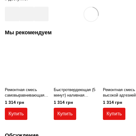
Мы рекомендуем
Ремонтная смесь
Быстротвердеющая (5
Ремонтная смесь
самовыравнивающаяся
минут) наливная
высокой адгезией
Teknogrout EX
ремонтная смесь
прочностью для 
1 314 грн
1 314 грн
1 314 грн
Teknogrout Rapid (25 кг)
(10-75 мм) Teknog
350 (25 кг).
Купить
Купить
Купить
Обсуждение