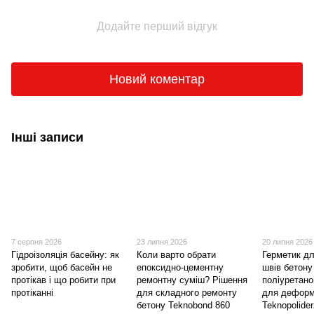
Додайте перший відгук
Новий коментар
Інші записи
7 серпня 2026
23 липня 2026
20 липня 2026
Гідроізоляція басейну: як
Коли варто обрати
Герметик д
зробити, щоб басейн не
епоксидно-цементну
швів бетону
протікав і що робити при
ремонтну суміш? Рішення
поліуретано
протіканні
для складного ремонту
для деформ
бетону Teknobond 860
Teknopolide