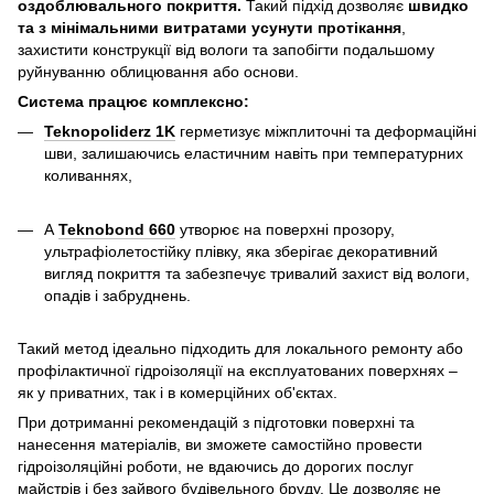
оздоблювального покриття.
Такий підхід дозволяє
швидко
та з мінімальними витратами усунути протікання
,
захистити конструкції від вологи та запобігти подальшому
руйнуванню облицювання або основи.
Система працює комплексно:
Teknopoliderz 1K
герметизує міжплиточні та деформаційні
шви, залишаючись еластичним навіть при температурних
коливаннях,
А
Teknobond 660
утворює на поверхні прозору,
ультрафіолетостійку плівку, яка зберігає декоративний
вигляд покриття та забезпечує тривалий захист від вологи,
опадів і забруднень.
Такий метод ідеально підходить для локального ремонту або
профілактичної гідроізоляції на експлуатованих поверхнях –
як у приватних, так і в комерційних об'єктах.
При дотриманні рекомендацій з підготовки поверхні та
нанесення матеріалів, ви зможете самостійно провести
гідроізоляційні роботи, не вдаючись до дорогих послуг
майстрів і без зайвого будівельного бруду. Це дозволяє не