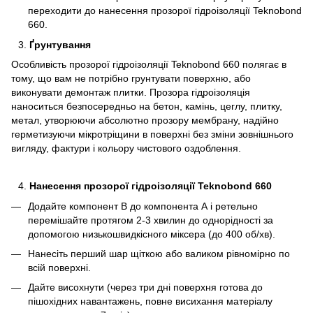
переходити до нанесення прозорої гідроізоляції Teknobond
660.
Ґрунтування
Особливість прозорої гідроізоляції Teknobond 660 полягає в
тому, що вам не потрібно грунтувати поверхню, або
виконувати демонтаж плитки. Прозора гідроізоляція
наноситься безпосередньо на бетон, камінь, цеглу, плитку,
метал, утворюючи абсолютно прозору мембрану, надійно
герметизуючи мікротріщини в поверхні без зміни зовнішнього
вигляду, фактури і кольору чистового оздоблення.
Нанесення прозорої гідроізоляції Teknobond 660
Додайте компонент В до компонента А і ретельно
перемішайте протягом 2-3 хвилин до однорідності за
допомогою низькошвидкісного міксера (до 400 об/хв).
Нанесіть перший шар щіткою або валиком рівномірно по
всій поверхні.
Дайте висохнути (через три дні поверхня готова до
пішохідних навантажень, повне висихання матеріалу