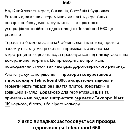
660
Надійний захист терас, балконів, басейнів і будь-яких
бетонних, кам’яних, керамічних чи навіть дерев’яних
поверхонь без демонтажу плитки — з прозорою
ультрафіолетостійкою гідроізоляцією Teknobond 660 це
реально.
Тераси та балкони зазвичай облицьовані плиткою, проте з
часом у швах, у місцях стиків і примикань зʼявляються
мікротріщини, через які вода просочується під плитку, або інше
декоративне покриття. Це призводить до протікань,
пошкодження стяжки і як наслідок, дороговартісного ремонту.
Але існує сучасне рішення –
прозора поліуретанова
гідроізоляція Teknobond 660
, яка дозволяє відновити
герметичність тераси без зняття плитки, зберігаючи її
зовнішній вигляд. Додатково для герметизації швів та
примикань ми радимо використати
герметик Teknopoliderz
1K
чорного, білого, або сірого кольору.
У яких випадках застосовується прозора
гідроізоляція Teknobond 660