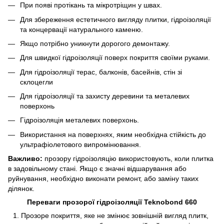
При появі протікань та мікротріщин у швах.
Для збереження естетичного вигляду плитки, гідроізоляції
та концервації натурального каменю.
Якщо потрібно уникнути дорогого демонтажу.
Для швидкої гідроізоляції поверх покриття своїми руками.
Для гідроізоляції терас, балконів, басейнів, стін зі
склоцегли
Для гідроізоляції та захисту деревини та металевих
поверхонь
Гідроізоляція металевих поверхонь.
Використання на поверхнях, яким необхідна стійкість до
ультрафіолетового випромінювання.
Важливо:
прозору гідроізоляцію використовують, коли плитка
в задовільному стані. Якщо є значні відшарування або
руйнування, необхідно виконати ремонт, або заміну таких
ділянок.
Переваги прозорої гідроізоляції Teknobond 660
Прозоре покриття, яке не змінює зовнішній вигляд плитк,