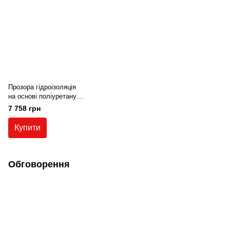
Прозора гідроізоляція
на основі поліуретану,
УФ-стійка Teknobond
7 758 грн
660, 5 кг.
Купити
Обговорення