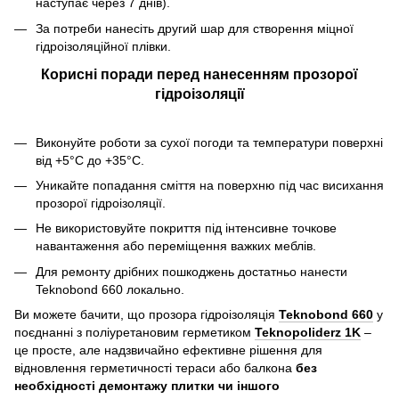
наступає через 7 днів).
За потреби нанесіть другий шар для створення міцної
гідроізоляційної плівки.
Корисні поради перед нанесенням прозорої
гідроізоляції
Виконуйте роботи за сухої погоди та температури поверхні
від +5°C до +35°C.
Уникайте попадання сміття на поверхню під час висихання
прозорої гідроізоляції.
Не використовуйте покриття під інтенсивне точкове
навантаження або переміщення важких меблів.
Для ремонту дрібних пошкоджень достатньо нанести
Teknobond 660 локально.
Ви можете бачити, що прозора гідроізоляція
Teknobond 660
у
поєднанні з поліуретановим герметиком
Teknopoliderz 1K
–
це просте, але надзвичайно ефективне рішення для
відновлення герметичності тераси або балкона
без
необхідності демонтажу плитки чи іншого