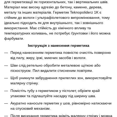
для герметизації як горизонтальних, так і вертикальних швів.
Матеріал має високу адгезію до бетону, каменю, дерева,
металу та інших матеріалів. Герметик Teknopoliderz 1K є
стійким до вологи і ультрафіолетового випромінювання, тому
ідеально підходить як для внутрішнього, так і зовнішнього
використання. Має стійкість до хімічного впливу та
температурних коливань, не потребує ґрунтовки і його можна
фарбувати.
Інструкція з нанесення герметика
Перед нанесенням герметика повністю очистіть поверхню
від пилу, жиру, іржі, миючих засобів і вологи.
Шви слід ретельно обробити металевою щіткою або
піскоструєм. Пил видалити стисненим повітрям.
Щоб уникнути забруднення прилеглих зон, використовуйте
малярну стрічку.
Помістіть тубу з герметиком у пістолет, обріжте край
упаковки та підлаштуйте насадку під ширину шва.
Акуратно наносьте герметик у шов, рівномірно натискаючи
на спусковий механізм.
Після висихання герметика зніміть малярну стрічку і можна