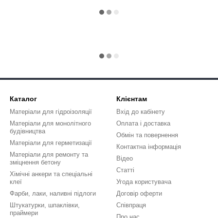
Каталог
Клієнтам
Матеріали для гідроізоляції
Вхід до кабінету
Матеріали для монолітного
Оплата і доставка
будівництва
Обмін та повернення
Матеріали для герметизації
Контактна інформація
Матеріали для ремонту та
Відео
зміцнення бетону
Статті
Хімічні анкери та спеціальні
клеї
Угода користувача
Фарби, лаки, наливні підлоги
Договір оферти
Штукатурки, шпаклівки,
Співпраця
праймери
Про нас