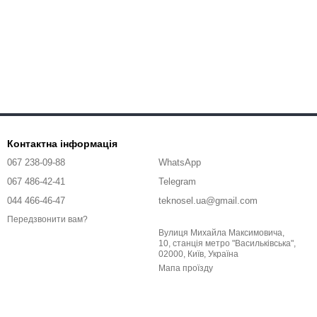
Контактна інформація
067 238-09-88
WhatsApp
067 486-42-41
Telegram
044 466-46-47
teknosel.ua@gmail.com
Передзвонити вам?
Вулиця Михайла Максимовича,
10, станція метро "Васильківська",
02000, Київ, Україна
Мапа проїзду