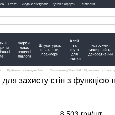
део
Статті
Угода користувача
Договір оферти
Співпраця
Клей
ічні
Фарби,
Штукатурки,
та
Інструмент
ри та
лаки,
шпаклівки,
фуга
малярний та
іальні
наливні
праймери
для
декоративний
леї
підлоги
плитки
и
Відбійники та накладки Arfen
Поручень-відбійник WG 145 для захисту стін з фун
ля захисту стін з функцією п
8 503 грн/шт.