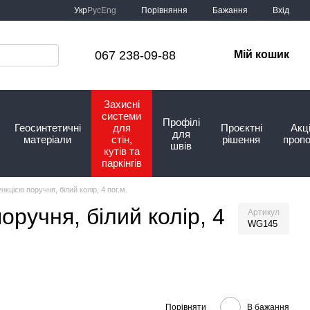
Порівняння
Укр
Рус
Eng
Бажання
Вхід
067 238-09-88
Мій кошик
Захисні
системи
Профілі
Геосинтетичні
для
Проєктні
Акці
для
матеріали
стін,
рішення
пропо
швів
кутів та
паркінгів
кцією поручня, білий колір, 4 пог.м.
оручня, білий колір, 4
Артикул
WG145
Порівняти
В бажання