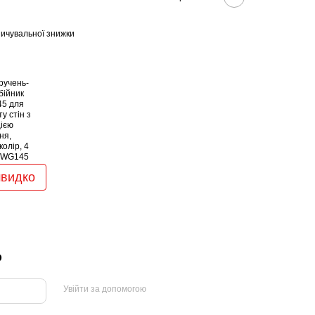
ичувальної знижки
швидко
р
Увійти за допомогою