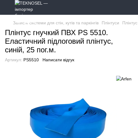
Захисні системи для стін, кутів та паркінгів
Плінтуси
Плінтус
Плінтус гнучкий ПВХ PS 5510.
Еластичний підлоговий плінтус,
синій, 25 пог.м.
Артикул:
PS5510
Написати відгук