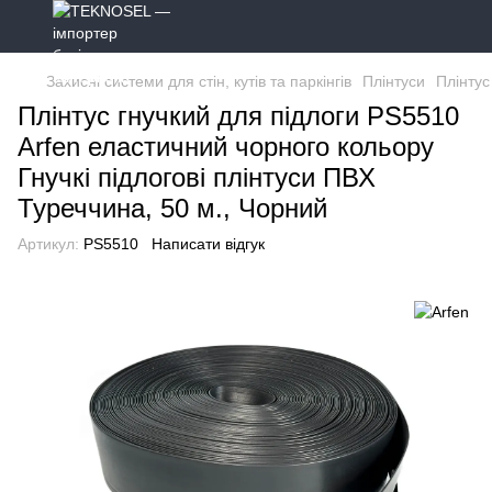
Захисні системи для стін, кутів та паркінгів
Плінтуси
Плінтус
Плінтус гнучкий для підлоги PS5510
Arfen еластичний чорного кольору
Гнучкі підлогові плінтуси ПВХ
Туреччина, 50 м., Чорний
Артикул:
PS5510
Написати відгук