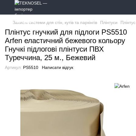
Захисні системи для стін, кутів та паркінгів
Плінтуси
Плінтус
Плінтус гнучкий для підлоги PS5510
Arfen еластичний бежевого кольору
Гнучкі підлогові плінтуси ПВХ
Туреччина, 25 м., Бежевий
Артикул:
PS5510
Написати відгук