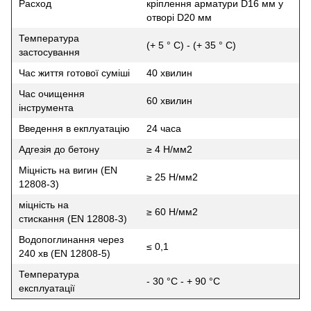
Расход
кріплення арматури D16 мм у
отворі D20 мм
Температура
(+ 5 ° C) - (+ 35 ° C)
застосування
Час життя готової суміші
40 хвилин
Час очищення
60 хвилин
інструмента
Введення в екплуатацію
24 часа
Адгезія до бетону
≥ 4 Н/мм2
Міцність на вигин (EN
≥ 25 Н/мм2
12808-3)
міцність на
≥ 60 Н/мм2
стискання (EN 12808-3)
Водопоглинання через
≤ 0,1
240 хв (EN 12808-5)
Температура
- 30 °C - + 90 °C
експлуатації