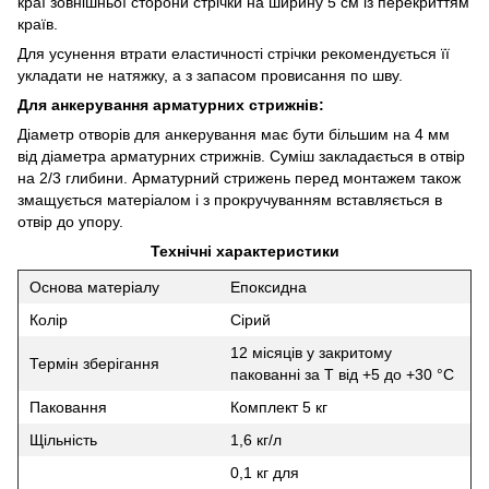
краї зовнішньої сторони стрічки на ширину 5 см із перекриттям
країв.
Для усунення втрати еластичності стрічки рекомендується її
укладати не натяжку, а з запасом провисання по шву.
Для анкерування арматурних стрижнів:
Діаметр отворів для анкерування має бути більшим на 4 мм
від діаметра арматурних стрижнів. Суміш закладається в отвір
на 2/3 глибини. Арматурний стрижень перед монтажем також
змащується матеріалом і з прокручуванням вставляється в
отвір до упору.
Технічні характеристики
Основа матеріалу
Епоксидна
Колір
Сірий
12 місяців у закритому
Термін зберігання
пакованні за T від +5 до +30 °C
Паковання
Комплект 5 кг
Щільність
1,6 кг/л
0,1 кг для