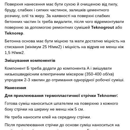
Поверхня нанесення має бути сухою й очищеною від пилу,
бруду, слабких і сипких частинок, залишків цементного
розчину, олії та жиру. За наявності на поверхні слабких
бетонних частин їх треба видалити, після чого відремонтувати
поверхню за допомогою ремонтних сумішей
Teknogrout
або
Teknorep
.
Бетонна основа має бути міцною та мати достатню міцність на
стискання (мінімум 25 Н/мм2) і міцність на відрив не менш ніж
1,5 Н/мм2.
Змішування компонентів
Компонент Б треба додати до компонента А і змішувати
низькошвидкісним електричним міксером (350-400 об/хв)
упродовж 2-3 хвилин до отримання однорідної робочої суміші.
Нанесення
Для приклеювання термопластичної стрічки Teknomer:
Готова суміш наноситься шпателем на поверхню з кожного
боку стрічки на ширину не менш ніж 5 см.
Не треба наносити клей на середину стрічки.
Після приклеювання стрічки до основи суміш наноситься на