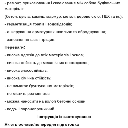
- ремонт, приклеювання і склеювання між собою будівельних
матеріалів
(бетон, цегла, камінь, мармур, метал, дерево скло, ПВХ та ін.);
- герметизація трапів і водовідводів;
- анкерування арматурних шпильок та оброджування;
- заповнення швів і тріщин.
Переваги:
- висока адгезія до всіх матеріалів і основ;
- висока стійкість до механічних пошкоджень;
- висока зносостійкість;
- висока хімічна стійкість;
- не вимагає ґрунтування матеріалів;
- не містить розчинників;
- можна наносити на вологі бетонні основи;
- водо- і паронепроникний.
Інструкція із застосування
Якість основи/попередня підготовка