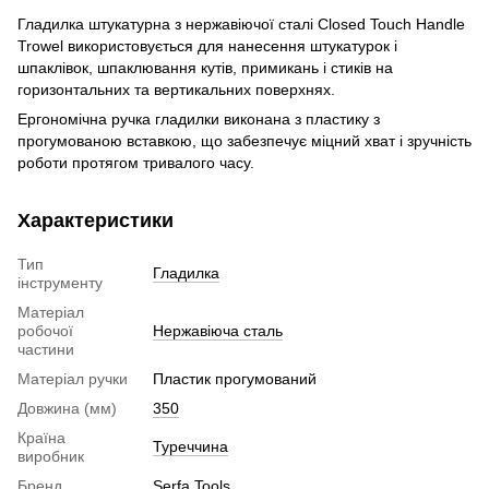
Гладилка штукатурна з нержавіючої сталі Closed Touch Handle
Trowel використовується для нанесення штукатурок і
шпаклівок, шпаклювання кутів, примикань і стиків на
горизонтальних та вертикальних поверхнях.
Ергономічна ручка гладилки виконана з пластику з
прогумованою вставкою, що забезпечує міцний хват і зручність
роботи протягом тривалого часу.
Характеристики
Тип
Гладилка
інструменту
Матеріал
робочої
Нержавіюча сталь
частини
Матеріал ручки
Пластик прогумований
Довжина (мм)
350
Країна
Туреччина
виробник
Бренд
Serfa Tools