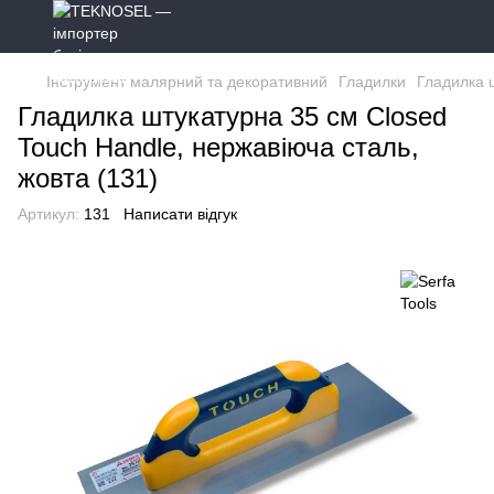
Інструмент малярний та декоративний
Гладилки
Гладилка ш
Гладилка штукатурна 35 см Closed
Touch Handle, нержавіюча сталь,
жовта (131)
Артикул:
131
Написати відгук