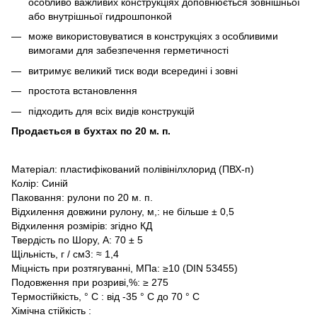
особливо важливих конструкціях доповнюється зовнішньої
або внутрішньої гидрошпонкой
може використовуватися в конструкціях з особливими
вимогами для забезпечення герметичності
витримує великий тиск води всередині і зовні
простота встановлення
підходить для всіх видів конструкцій
Продається в бухтах по 20 м. п.
Матеріал: пластифікований полівінілхлорид (ПВХ-п)
Колір: Синій
Паковання: рулони по 20 м. п.
Відхилення довжини рулону, м,: не більше ± 0,5
Відхилення розмірів: згідно КД
Твердість по Шору, А: 70 ± 5
Щільність, г / см3: ≈ 1,4
Міцність при розтягуванні, МПа: ≥10 (DIN 53455)
Подовження при розриві,%: ≥ 275
Термостійкість, ° C : від -35 ° C до 70 ° C
Хімічна стійкість :