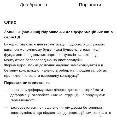
До обраного
Порівняти
Опис
Зовнішні (зовнішні) гідрошпонки для деформаційних швів
серія НД
Використовуються для герметизації і гідроізоляції рухомих
швів при монолітному будівництві будівель, в тому числі
фундаментів, підземних паркінгів, тунелів, каналів і т.д.
монтуються безпосередньо на лист опалубки.
Форма гідрошпонки дозволяє надійно замонолічувати її в
бетонну конструкцію, наявність ребер на площині запобігає
проникненню вологи всередину конструкції.
Переваги використання:
наявність деформується ділянки дозволяє сприймати
деформації залізобетонних конструкцій, не порушуючи
герметичності
застосовується при ущільненні між двома бетонними
конструкціями, що піддаються деформаційним впливам, в