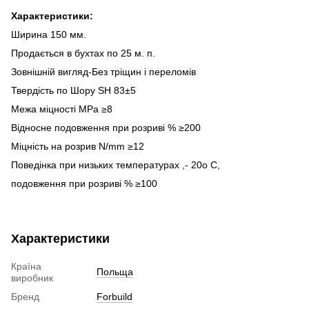
Характеристики:
Ширина 150 мм.
Продається в бухтах по 25 м. п.
Зовнішній вигляд-Без тріщин і переломів
Твердість по Шору SH 83±5
Межа міцності MPa ≥8
Відносне подовження при розриві % ≥200
Міцність на розрив N/mm ≥12
Поведінка при низьких температурах ,- 20o C,
подовження при розриві % ≥100
Характеристики
Країна
Польща
виробник
Бренд
Forbuild