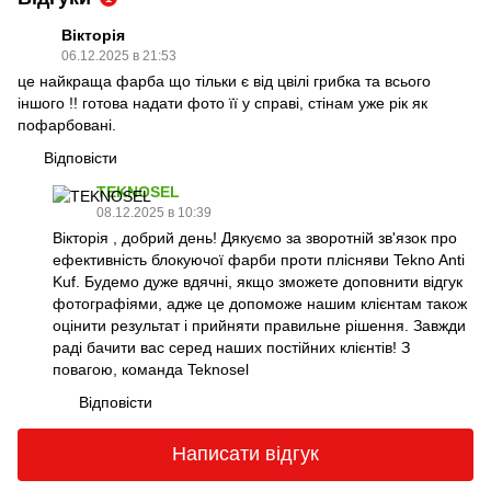
Вікторія
06.12.2025 в 21:53
це найкраща фарба що тільки є від цвілі грибка та всього
іншого !! готова надати фото її у справі, стінам уже рік як
пофарбовані.
Відповісти
TEKNOSEL
08.12.2025 в 10:39
Вікторія , добрий день! Дякуємо за зворотній зв'язок про
ефективність блокуючої фарби проти плісняви Tekno Anti
Kuf. Будемо дуже вдячні, якщо зможете доповнити відгук
фотографіями, адже це допоможе нашим клієнтам також
оцінити результат і прийняти правильне рішення. Завжди
раді бачити вас серед наших постійних клієнтів! З
повагою, команда Teknosel
Відповісти
Написати відгук