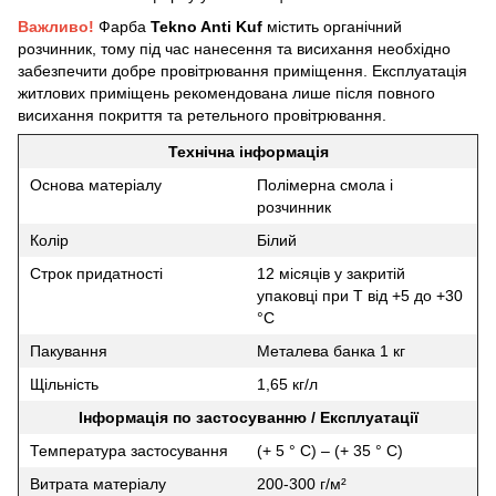
Важливо!
Фарба
Tekno Anti Kuf
містить органічний
розчинник, тому під час нанесення та висихання необхідно
забезпечити добре провітрювання приміщення. Експлуатація
житлових приміщень рекомендована лише після повного
висихання покриття та ретельного провітрювання.
Технічна
інформація
Основа матеріалу
Полімерна смола і
розчинник
Колір
Білий
Строк придатності
12 місяців у закритій
упаковці при T від +5 до +30
°C
Пакування
Металева банка 1 кг
Щільність
1,65 кг/л
Інформація по застосуванню / Експлуатації
Температура застосування
(+ 5 ° C) – (+ 35 ° C)
Витрата матеріалу
200-300 г/м²