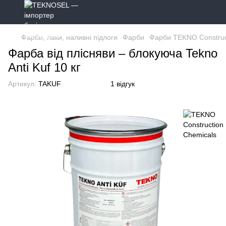
Фарби, лаки, наливні підлоги
Фарби
Фарби TEKNO Construc
Фарба від плісняви ​​– блокуюча Tekno
Anti Kuf 10 кг
Артикул:
TAKUF
1 відгук