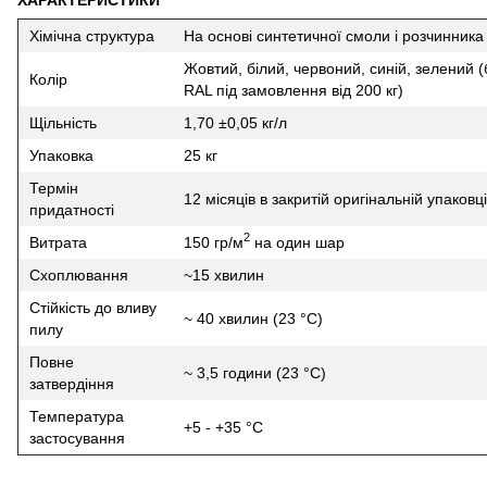
Хімічна структура
На основі синтетичної смоли і розчинника
Жовтий, білий, червоний, синій, зелений (
Колір
RAL під замовлення від 200 кг)
Щільність
1,70 ±0,05 кг/л
Упаковка
25 кг
Термін
12 місяців в закритій оригінальній упаковці
придатності
2
Витрата
150 гр/м
на один шар
Схоплювання
~15 хвилин
Стійкість до вливу
~ 40 хвилин (23 °C)
пилу
Повне
~ 3,5 години (23 °C)
затвердіння
Температура
+5 - +35 °C
застосування