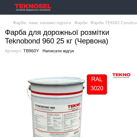
Фарби, лаки, наливні підлоги
Фарби
Фарби TEKNO Construc
Фарба для дорожньої розмітки
Teknobond 960 25 кг (Червона)
Артикул:
TB960Y
Написати відгук