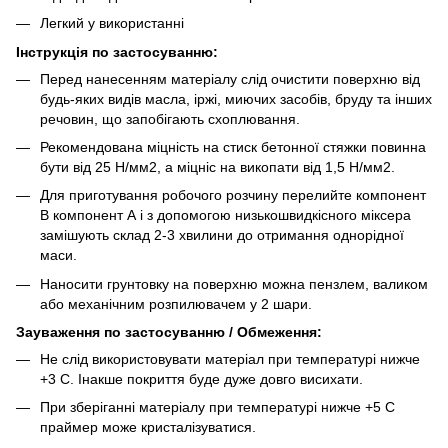
Легкий у використанні
Інструкція по застосуванню:
Перед нанесенням матеріалу слід очистити поверхню від
будь-яких видів масла, іржі, миючих засобів, бруду та інших
речовин, що запобігають схоплювання.
Рекомендована міцність на стиск бетонної стяжки повинна
бути від 25 Н/мм2, а міцніс на викопати від 1,5 Н/мм2.
Для приготування робочого розчину перелийте компонент
B компонент А і з допомогою низькошвидкісного міксера
замішують склад 2-3 хвилини до отримання однорідної
маси.
Наносити грунтовку на поверхню можна пензлем, валиком
або механічним розпилювачем у 2 шари.
Зауваження по застосуванню / Обмеження:
Не слід використовувати матеріал при температурі нижче
+3 С. Інакше покриття буде дуже довго висихати.
При зберіганні матеріалу при температурі нижче +5 С
праймер може кристалізуватися.