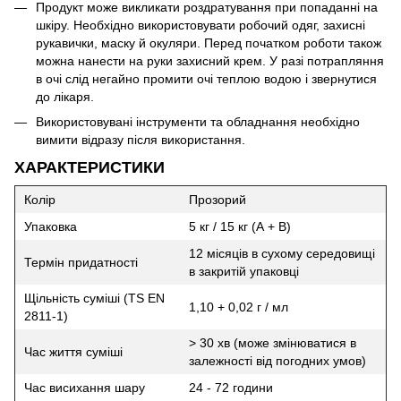
Продукт може викликати роздратування при попаданні на
шкіру. Необхідно використовувати робочий одяг, захисні
рукавички, маску й окуляри. Перед початком роботи також
можна нанести на руки захисний крем. У разі потрапляння
в очі слід негайно промити очі теплою водою і звернутися
до лікаря.
Використовувані інструменти та обладнання необхідно
вимити відразу після використання.
ХАРАКТЕРИСТИКИ
Колір
Прозорий
Упаковка
5 кг / 15 кг (А + В)
12 місяців в сухому середовищі
Термін придатності
в закритій упаковці
Щільність суміші (TS EN
1,10 + 0,02 г / мл
2811-1)
> 30 хв (може змінюватися в
Час життя суміші
залежності від погодних умов)
Час висихання шару
24 - 72 години