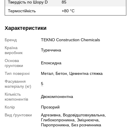
Твердість по Шору D
85
Термостійкість
+80 °C
Характеристики
Бренд
TEKNO Construction Chemicals
Країна
Туреччина
виробник
Основа
Епоксидна
грунтовки
Тип поверхні
Метал, Бетон, Цементна стяжка
Фасування
5
матеріалу (кг)
Кількість
Двокомпонентна
компонентів
Колір
Прозорий
Вид ґрунтовки
Адгезивна, Водовідштовхувальна,
Глибокопроникна, Зміцнююча,
Паропроникна, Без розчинника