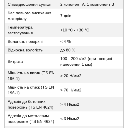
Співвідношення суміші
2 копонент А: 1 компонент В
Час повного висихання
7 днів
матеріалу
Температура
+10 °C - +30 °C
застосування
Вологість поверхні
< 4 %
Відносна вологість
до 80 %
100 - 200 г/м2 (при товщині
Витрата
нанесення 1 мм)
Міцність на вигин (TS EN
> 20 Н/мм2
196-1)
Міцність на стиск (TS EN
> 70 Н/мм2
196-1)
Адгезія до бетонних
> 4 Н/мм2
поверхонь (TS EN 4624)
Адгезія до металевим
< 3 Н/мм2
поверхням (TS EN 4624)