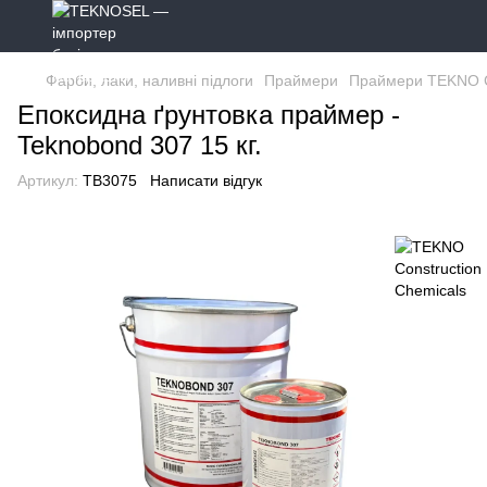
Фарби, лаки, наливні підлоги
Праймери
Праймери TEKNO Co
Епоксидна ґрунтовка праймер -
Teknobond 307 15 кг.
Артикул:
TB3075
Написати відгук