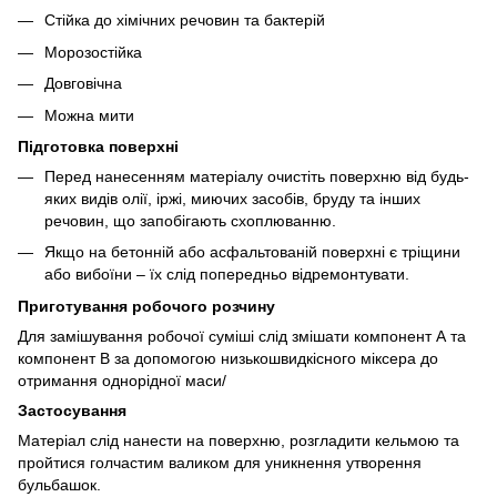
Стійка до хімічних речовин та бактерій
Морозостійка
Довговічна
Можна мити
Підготовка поверхні
Перед нанесенням матеріалу очистіть поверхню від будь-
яких видів олії, іржі, миючих засобів, бруду та інших
речовин, що запобігають схоплюванню.
Якщо на бетонній або асфальтованій поверхні є тріщини
або вибоїни – їх слід попередньо відремонтувати.
Приготування робочого розчину
Для замішування робочої суміші слід змішати компонент А та
компонент B за допомогою низькошвидкісного міксера до
отримання однорідної маси/
Застосування
Матеріал слід нанести на поверхню, розгладити кельмою та
пройтися голчастим валиком для уникнення утворення
бульбашок.