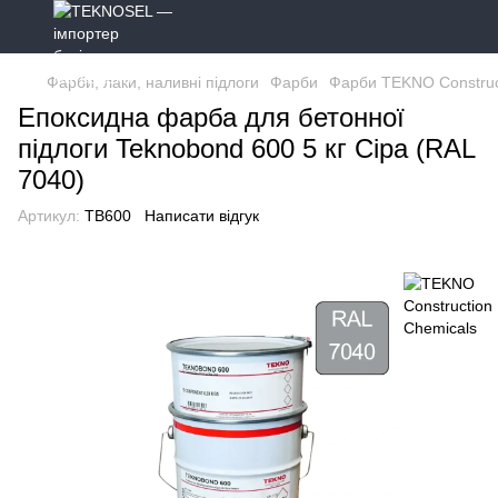
Фарби, лаки, наливні підлоги
Фарби
Фарби TEKNO Construc
Епоксидна фарба для бетонної
підлоги Teknobond 600 5 кг Сіра (RAL
7040)
Артикул:
TB600
Написати відгук