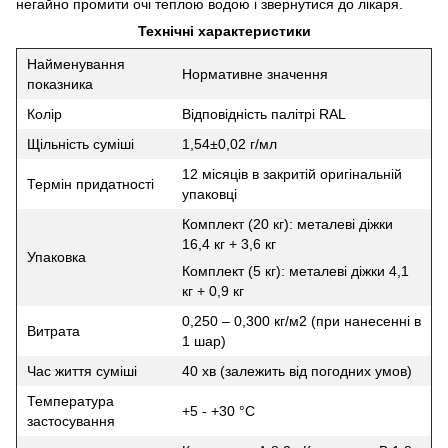
негайно промити очі теплою водою і звернутися до лікаря.
Технічні характеристики
Найменування
Нормативне значення
показника
Колір
Відповідність палітрі RAL
Щільність суміші
1,54±0,02 г/мл
12 місяців в закритій оригінальній
Термін придатності
упаковці
Комплект (20 кг): металеві діжки
16,4 кг + 3,6 кг
Упаковка
Комплект (5 кг): металеві діжки 4,1
кг + 0,9 кг
0,250 – 0,300 кг/м2 (при нанесенні в
Витрата
1 шар)
Час життя суміші
40 хв (залежить від погодних умов)
Температура
+5 - +30 °C
застосування