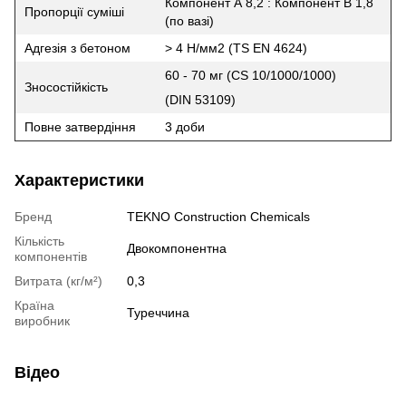
Компонент А 8,2 : Компонент B 1,8
Пропорції суміші
(по вазі)
Адгезія з бетоном
> 4 H/мм2 (TS EN 4624)
60 - 70 мг (CS 10/1000/1000)
Зносостійкість
(DIN 53109)
Повне затвердіння
3 доби
Характеристики
Бренд
TEKNO Construction Chemicals
Кількість
Двокомпонентна
компонентів
Витрата (кг/м²)
0,3
Країна
Туреччина
виробник
Відео