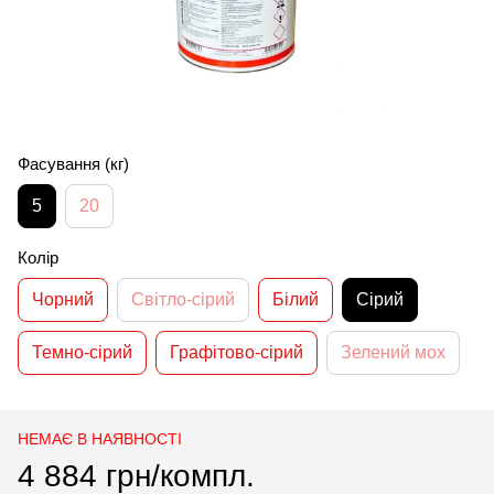
Фасування (кг)
5
20
Колір
Чорний
Світло-сірий
Білий
Сірий
Темно-сірий
Графітово-сірий
Зелений мох
НЕМАЄ В НАЯВНОСТІ
4 884 грн/компл.