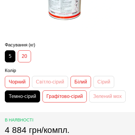
Фасування (кг)
5
20
Колір
Чорний
Світло-сірий
Білий
Сірий
Темно-сірий
Графітово-сірий
Зелений мох
В НАЯВНОСТІ
4 884 грн/компл.