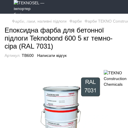
Фарби, лаки, наливні підлоги
Фарби
Фарби TEKNO Construc
Епоксидна фарба для бетонної
підлоги Teknobond 600 5 кг темно-
сіра (RAL 7031)
Артикул:
TB600
Написати відгук