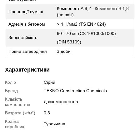
Компонент А 8,2 : Компонент B 1,8
Пропорції суміші
(по вазі)
Адгезія з бетоном
> 4 H/мм2 (TS EN 4624)
60 - 70 мг (CS 10/1000/1000)
Зносостійкість
(DIN 53109)
Повне затвердіння
3 доби
Характеристики
Колір
Сірий
Бренд
TEKNO Construction Chemicals
Кількість
Двокомпонентна
компонентів
Витрата (кг/м²)
0,3
Країна
Туреччина
виробник