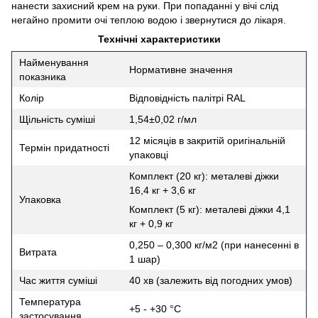
нанести захисний крем на руки. При попаданні у вічі слід
негайно промити очі теплою водою і звернутися до лікаря.
Технічні характеристики
Найменування
Нормативне значення
показника
Колір
Відповідність палітрі RAL
Щільність суміші
1,54±0,02 г/мл
12 місяців в закритій оригінальній
Термін придатності
упаковці
Комплект (20 кг): металеві діжки
16,4 кг + 3,6 кг
Упаковка
Комплект (5 кг): металеві діжки 4,1
кг + 0,9 кг
0,250 – 0,300 кг/м2 (при нанесенні в
Витрата
1 шар)
Час життя суміші
40 хв (залежить від погодних умов)
Температура
+5 - +30 °C
застосування