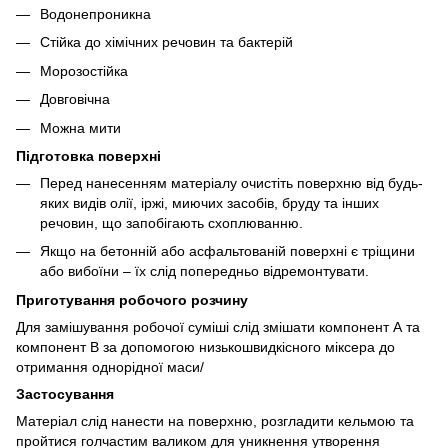
Водонепроникна
Стійка до хімічних речовин та бактерій
Морозостійка
Довговічна
Можна мити
Підготовка поверхні
Перед нанесенням матеріалу очистіть поверхню від будь-
яких видів олії, іржі, миючих засобів, бруду та інших
речовин, що запобігають схоплюванню.
Якщо на бетонній або асфальтованій поверхні є тріщини
або вибоїни – їх слід попередньо відремонтувати.
Приготування робочого розчину
Для замішування робочої суміші слід змішати компонент А та
компонент B за допомогою низькошвидкісного міксера до
отримання однорідної маси/
Застосування
Матеріал слід нанести на поверхню, розгладити кельмою та
пройтися голчастим валиком для уникнення утворення